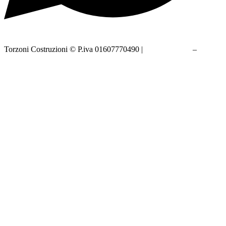
Torzoni Costruzioni © P.iva 01607770490 |
Privacy policy
–
Cookie
policy