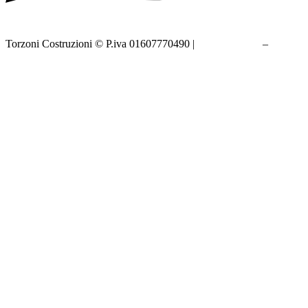
Torzoni Costruzioni © P.iva 01607770490 |
Privacy policy
–
Cookie
policy