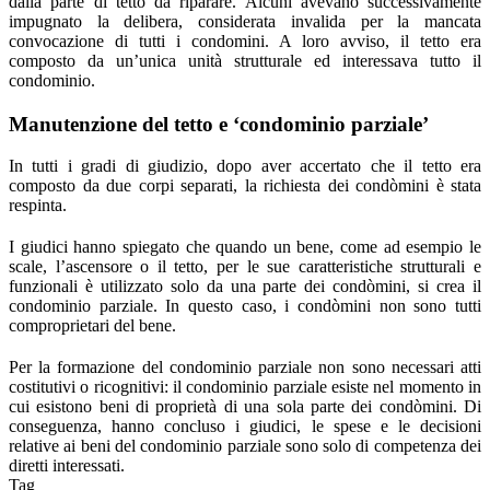
dalla parte di tetto da riparare. Alcuni avevano successivamente
impugnato la delibera, considerata invalida per la mancata
convocazione di tutti i condomini. A loro avviso, il tetto era
composto da un’unica unità strutturale ed interessava tutto il
condominio.
Manutenzione del tetto e ‘condominio parziale’
In tutti i gradi di giudizio, dopo aver accertato che il tetto era
composto da due corpi separati, la richiesta dei condòmini è stata
respinta.
I giudici hanno spiegato che quando un bene, come ad esempio le
scale, l’ascensore o il tetto, per le sue caratteristiche strutturali e
funzionali è utilizzato solo da una parte dei condòmini, si crea il
condominio parziale. In questo caso, i condòmini non sono tutti
comproprietari del bene.
Per la formazione del condominio parziale non sono necessari atti
costitutivi o ricognitivi: il condominio parziale esiste nel momento in
cui esistono beni di proprietà di una sola parte dei condòmini. Di
conseguenza, hanno concluso i giudici, le spese e le decisioni
relative ai beni del condominio parziale sono solo di competenza dei
diretti interessati.
Tag